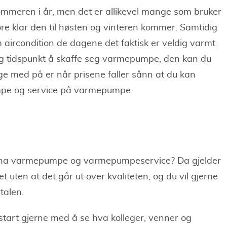
ommeren i år, men det er allikevel mange som bruker
re klar den til høsten og vinteren kommer. Samtidig
ircondition de dagene det faktisk er veldig varmt
lig tidspunkt å skaffe seg varmepumpe, den kan du
lge med på er når prisene faller sånn at du kan
umpe og service på varmepumpe.
l ha varmepumpe og varmepumpeservice? Da gjelder
et uten at det går ut over kvaliteten, og du vil gjerne
talen.
start gjerne med å se hva kolleger, venner og