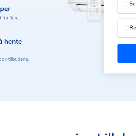
Se
aper
 fra flere
Re
å hente
t av tilbudene,