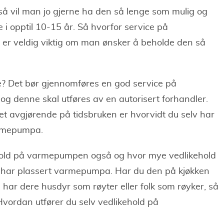
å vil man jo gjerne ha den så lenge som mulig og
i opptil 10-15 år. Så hvorfor service på
r veldig viktig om man ønsker å beholde den så
? Det bør gjennomføres en god service på
denne skal utføres av en autorisert forhandler.
 det avgjørende på tidsbruken er hvorvidt du selv har
varmepumpa.
ikehold på varmepumpen også og hvor mye vedlikehold
u har plassert varmepumpa. Har du den på kjøkken
 har dere husdyr som røyter eller folk som røyker, så
vordan utfører du selv vedlikehold på