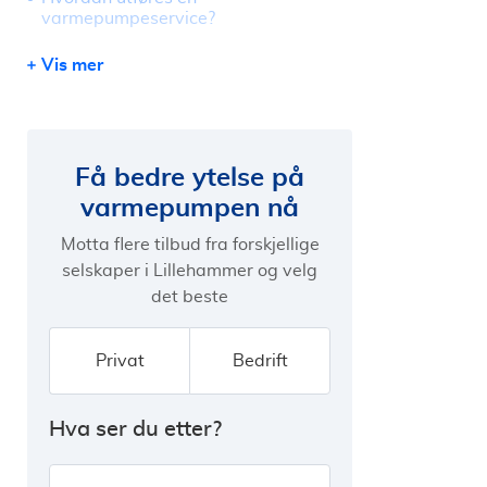
varmepumpeservice?
Forventet levetid på varmepumpe
Vis mer
Ikke glem filteret
Få bedre ytelse på
varmepumpen nå
Motta flere tilbud fra forskjellige
selskaper i Lillehammer og velg
det beste
Privat
Bedrift
Hva ser du etter?