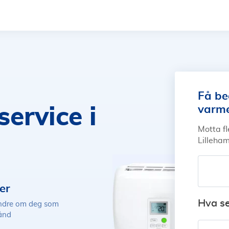
Få be
varm
rvice i
Motta fl
Lilleha
er
Hva se
andre om deg som
hånd