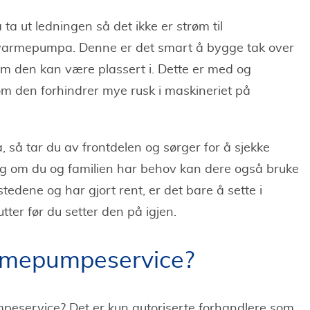
ta ut ledningen så det ikke er strøm til
 varmepumpa. Denne er det smart å bygge tak over
 som den kan være plassert i. Dette er med og
om den forhindrer mye rusk i maskineriet på
 så tar du av frontdelen og sørger for å sjekke
lv og om du og familien har behov kan dere også bruke
stedene og har gjort rent, er det bare å sette i
ter før du setter den på igjen.
rmepumpeservice?
eservice? Det er kun autoriserte forhandlere som