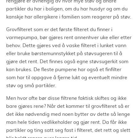
rengjøre er avhengig av hvor mye støv og andre
partikler du har i boligen, om du har husdyr og om du
kanskje har allergikere i familien som reagerer på støv.
Grovfilteret som er det første filteret du finner i
varmepumpa, bør gjøres rent annenhver uke eller etter
behov. Dette gjøres ved å vaske filteret i lunket vann
eller bruke børstemunnstykket på støvsugeren til å
gjøre det rent. Det finnes også egne støvsugerkit som
kan brukes. De fleste pumpene har også et finfilter
som har til oppgave å fjerne lukt og eventuelt mindre
støv og små partikler.
Men hvor ofte bør disse filtrene faktisk skiftes og ikke
bare gjøres rene? Når det kommer til grovfilteret så er
det ikke nødvendig med noen bytter av dette så lenge
man hele tiden vedlikeholder og gjør rent. Da får ikke
partikler og ting satt seg fast i filteret, det rett og slett