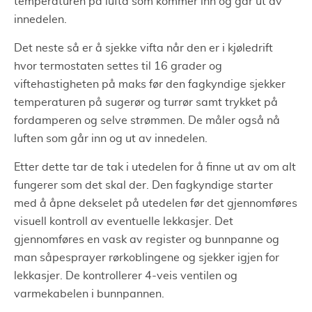
temperaturen på lufta som kommer inn og går ut av
innedelen.
Det neste så er å sjekke vifta når den er i kjøledrift
hvor termostaten settes til 16 grader og
viftehastigheten på maks før den fagkyndige sjekker
temperaturen på sugerør og turrør samt trykket på
fordamperen og selve strømmen. De måler også nå
luften som går inn og ut av innedelen.
Etter dette tar de tak i utedelen for å finne ut av om alt
fungerer som det skal der. Den fagkyndige starter
med å åpne dekselet på utedelen før det gjennomføres
visuell kontroll av eventuelle lekkasjer. Det
gjennomføres en vask av register og bunnpanne og
man såpesprayer rørkoblingene og sjekker igjen for
lekkasjer. De kontrollerer 4-veis ventilen og
varmekabelen i bunnpannen.