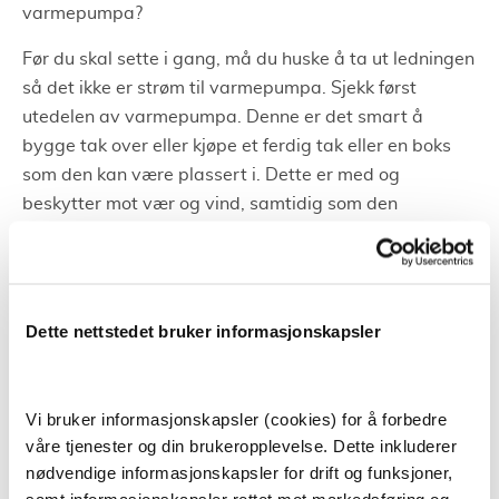
varmepumpa?
Før du skal sette i gang, må du huske å ta ut ledningen
så det ikke er strøm til varmepumpa. Sjekk først
utedelen av varmepumpa. Denne er det smart å
bygge tak over eller kjøpe et ferdig tak eller en boks
som den kan være plassert i. Dette er med og
beskytter mot vær og vind, samtidig som den
forhindrer mye rusk i maskineriet på utedelen av
varmepumpa.
Når du skal sjekke innedelen av pumpa, så tar du av
Dette nettstedet bruker informasjonskapsler
frontdelen og sørger for å sjekke filtrene. Du kan gjøre
rent filteret selv og om du og familien har behov kan
dere også bruke spesialfiltre. Når du har sjekket begge
Vi bruker informasjonskapsler (cookies) for å forbedre
stedene og har gjort rent, er det bare å sette i
våre tjenester og din brukeropplevelse. Dette inkluderer
strømmen igjen og vente i minst 5 minutter før du
nødvendige informasjonskapsler for drift og funksjoner,
setter den på igjen.