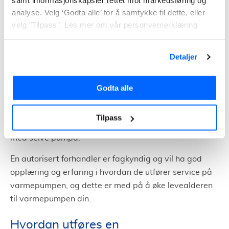
samt informasjonskapsler rettet mot markedsføring og
analyse. Velg ‘Godta alle’ for å samtykke til dette, eller
Hvem kan utføre
velg "Tilpass". Les mer om vår personvernerklæring
varmepumpeservice?
Detaljer
Hvem er det som kan utføre varmepumpeservice? Det
er kun autoriserte forhandlere som kan gjøre dette.
Service på varmepumpe gjøres i tillegg til det
Godta alle
vedlikeholdet som du kan gjøre selv, ettersom de gjør
en del målinger for å se at varmepumpa gjør jobben
Tilpass
sin og at det ikke er noe som indikerer at det er noe feil
med selve pumpa.
En autorisert forhandler er fagkyndig og vil ha god
opplæring og erfaring i hvordan de utfører service på
varmepumpen, og dette er med på å øke levealderen
til varmepumpen din.
Hvordan utføres en