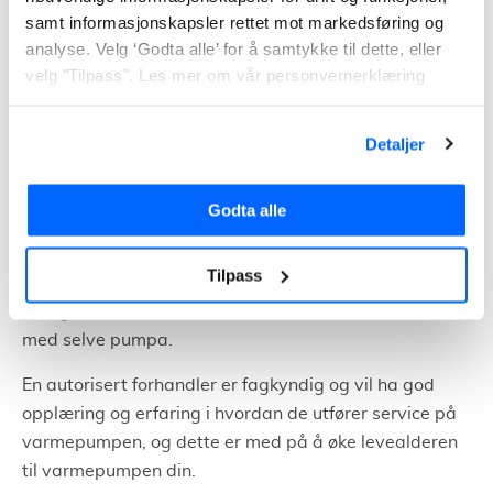
samt informasjonskapsler rettet mot markedsføring og
setter den på igjen.
analyse. Velg ‘Godta alle’ for å samtykke til dette, eller
velg "Tilpass". Les mer om vår personvernerklæring
Hvem kan utføre
varmepumpeservice?
Detaljer
Hvem er det som kan utføre varmepumpeservice? Det
er kun autoriserte forhandlere som kan gjøre dette.
Godta alle
Service på varmepumpe gjøres i tillegg til det
vedlikeholdet som du kan gjøre selv, ettersom de gjør
Tilpass
en del målinger for å se at varmepumpa gjør jobben
sin og at det ikke er noe som indikerer at det er noe feil
med selve pumpa.
En autorisert forhandler er fagkyndig og vil ha god
opplæring og erfaring i hvordan de utfører service på
varmepumpen, og dette er med på å øke levealderen
til varmepumpen din.