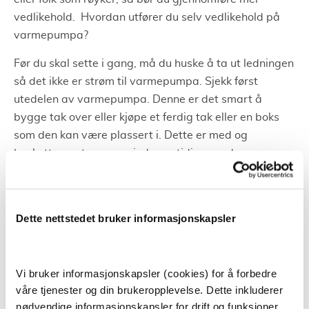
vedlikehold. Hvordan utfører du selv vedlikehold på
varmepumpa?
Før du skal sette i gang, må du huske å ta ut ledningen
så det ikke er strøm til varmepumpa. Sjekk først
utedelen av varmepumpa. Denne er det smart å
bygge tak over eller kjøpe et ferdig tak eller en boks
som den kan være plassert i. Dette er med og
beskytter mot vær og vind, samtidig som den
forhindrer mye rusk i maskineriet på utedelen av
varmepumpa.
Når du skal sjekke innedelen av pumpa, så tar du av
Dette nettstedet bruker informasjonskapsler
frontdelen og sørger for å sjekke filtrene. Du kan gjøre
rent filteret selv og om du og familien har behov kan
dere også bruke spesialfiltre. Når du har sjekket begge
Vi bruker informasjonskapsler (cookies) for å forbedre
stedene og har gjort rent, er det bare å sette i
våre tjenester og din brukeropplevelse. Dette inkluderer
nødvendige informasjonskapsler for drift og funksjoner,
strømmen igjen og vente i minst 5 minutter før du