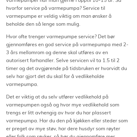
varmepumper har man gjerne i opptil 10-15 år. Så
hvorfor service på varmepumpa? Service til
varmepumpe er veldig viktig om man ønsker å
beholde den så lenge som mulig.
Hvor ofte trenger varmepumpe service? Det bør
gjennomføres en god service på varmepumpa med 2-
3 års mellomrom og denne skal utføres av en
autorisert forhandler. Selve servicen vil ta 1.5 til 2
timer og det avgjørende på tidsbruken er hvorvidt du
selv har gjort det du skal for å vedlikeholde
varmepumpa.
Det er viktig at du selv utfører vedlikehold på
varmepumpen også og hvor mye vedlikehold som
trengs er litt avhengig av hvor du har plassert
varmepumpa. Har du den på kjøkken eller steder som
er preget av mye støv, har dere husdyr som røyter
eller folk som røyker, så bør du gjennomføre mer