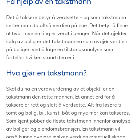
Få hjelp av en takstmann
Verditakst
El-taksering
Det å taksere betyr å verdsette – og som takstmann
setter man da altså verdien på noe. Det betyr å finne
Hva er bilen verdt? Taksering av bil
ut hvor mye en ting er verdt i penger. Når det gjelder
salg av bolig er det takstmannen som avgjør verdien
på boligen ved å lage en tilstandsanalyse som
forteller hvilken stand den er i.
Hva gjør en takstmann?
Skal du ha en verdivurdering av et objekt, er en
takstmann den rette mannen. Et annet ord for å
taksere er rett og slett å verdsette. Alt fra løsøre til
tomt og bolig, bil, kunst, båt og mye mer kan takseres.
Som kjent jobber de fleste takstmenn innenfor analyse
av boliger og eiendomsbransjen. En takstmann vil
også kunne avgjøre hvilken verdi en eventuell skade