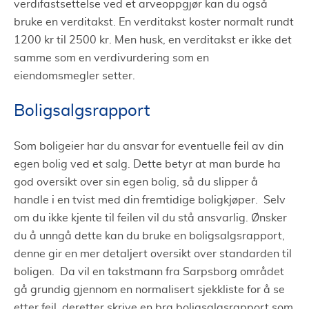
verdifastsettelse ved et arveoppgjør kan du også
bruke en verditakst. En verditakst koster normalt rundt
1200 kr til 2500 kr. Men husk, en verditakst er ikke det
samme som en verdivurdering som en
eiendomsmegler setter.
Boligsalgsrapport
Som boligeier har du ansvar for eventuelle feil av din
egen bolig ved et salg. Dette betyr at man burde ha
god oversikt over sin egen bolig, så du slipper å
handle i en tvist med din fremtidige boligkjøper. Selv
om du ikke kjente til feilen vil du stå ansvarlig. Ønsker
du å unngå dette kan du bruke en boligsalgsrapport,
denne gir en mer detaljert oversikt over standarden til
boligen. Da vil en takstmann fra Sarpsborg området
gå grundig gjennom en normalisert sjekkliste for å se
etter feil, deretter skrive en bra boligsalgsrapport som