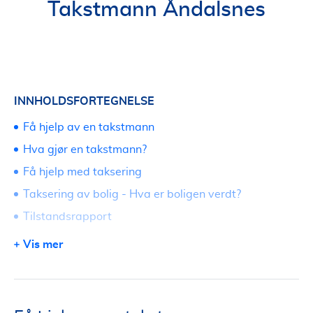
Takstmann Åndalsnes
INNHOLDSFORTEGNELSE
Få hjelp av en takstmann
Hva gjør en takstmann?
Få hjelp med taksering
Taksering av bolig - Hva er boligen verdt?
Tilstandsrapport
Reklamasjonsrapport
Vis mer
Boligsalgsrapport
Finne verditakst
Hva koster en takst på bolig?