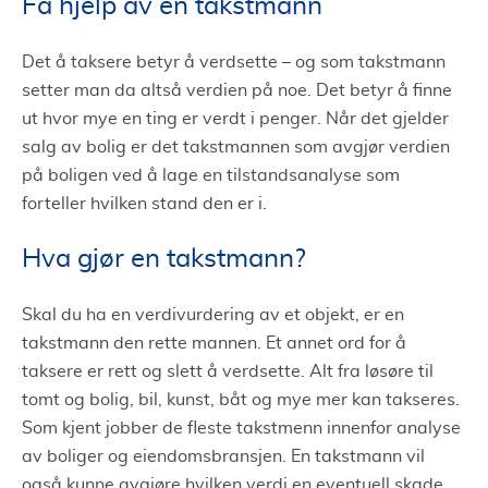
Få hjelp av en takstmann
Verditakst
El-taksering
Det å taksere betyr å verdsette – og som takstmann
setter man da altså verdien på noe. Det betyr å finne
Hva er bilen verdt? Taksering av bil
ut hvor mye en ting er verdt i penger. Når det gjelder
salg av bolig er det takstmannen som avgjør verdien
på boligen ved å lage en tilstandsanalyse som
forteller hvilken stand den er i.
Hva gjør en takstmann?
Skal du ha en verdivurdering av et objekt, er en
takstmann den rette mannen. Et annet ord for å
taksere er rett og slett å verdsette. Alt fra løsøre til
tomt og bolig, bil, kunst, båt og mye mer kan takseres.
Som kjent jobber de fleste takstmenn innenfor analyse
av boliger og eiendomsbransjen. En takstmann vil
også kunne avgjøre hvilken verdi en eventuell skade