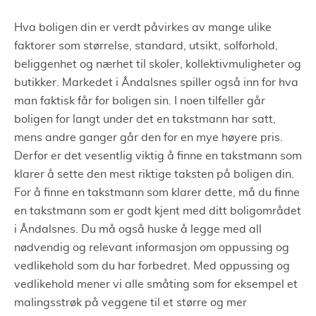
Hva boligen din er verdt påvirkes av mange ulike
faktorer som størrelse, standard, utsikt, solforhold,
beliggenhet og nærhet til skoler, kollektivmuligheter og
butikker. Markedet i Åndalsnes spiller også inn for hva
man faktisk får for boligen sin. I noen tilfeller går
boligen for langt under det en takstmann har satt,
mens andre ganger går den for en mye høyere pris.
Derfor er det vesentlig viktig å finne en takstmann som
klarer å sette den mest riktige taksten på boligen din.
For å finne en takstmann som klarer dette, må du finne
en takstmann som er godt kjent med ditt boligområdet
i Åndalsnes. Du må også huske å legge med all
nødvendig og relevant informasjon om oppussing og
vedlikehold som du har forbedret. Med oppussing og
vedlikehold mener vi alle småting som for eksempel et
malingsstrøk på veggene til et større og mer