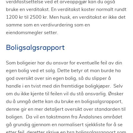
verdifastsettelse ved et arveoppgjør kan du også
bruke en verditakst. En verditakst koster normalt rundt
1200 kr til 2500 kr. Men husk, en verditakst er ikke det
samme som en verdivurdering som en
eiendomsmegler setter.
Boligsalgsrapport
Som boligeier har du ansvar for eventuelle feil av din
egen bolig ved et salg. Dette betyr at man burde ha
god oversikt over sin egen bolig, så du slipper å
handle i en tvist med din fremtidige boligkjøper. Selv
om du ikke kjente til feilen vil du stå ansvarlig. Ønsker
du å unngå dette kan du bruke en boligsalgsrapport,
denne gir en mer detaljert oversikt over standarden til
boligen. Da vil en takstmann fra Åndalsnes området
gå grundig gjennom en normalisert sjekkliste for å se
etter feil, deretter skrive en bra boligsalgsrapport som