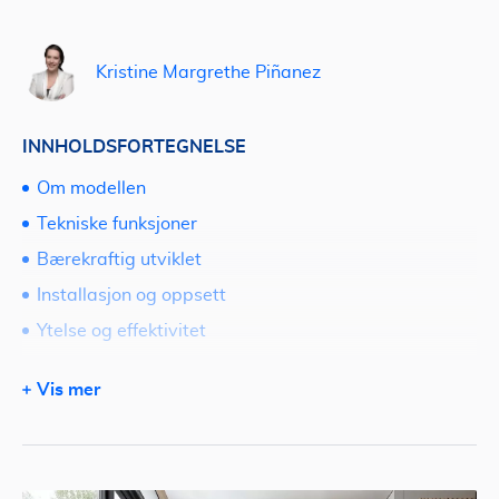
Kristine Margrethe Piñanez
INNHOLDSFORTEGNELSE
Om modellen
Tekniske funksjoner
Bærekraftig utviklet
Installasjon og oppsett
Ytelse og effektivitet
Brukervennlighet
Vis mer
Vedlikehold og holdbarhet
Sammenligning med andre varmepumper
Fordeler og ulemper