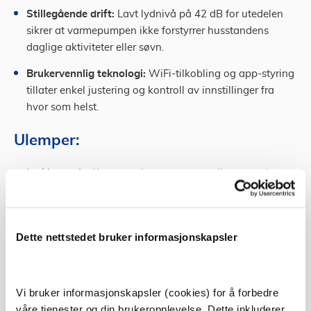
Stillegående drift:
Lavt lydnivå på 42 dB for utedelen
sikrer at varmepumpen ikke forstyrrer husstandens
daglige aktiviteter eller søvn.
Brukervennlig teknologi:
WiFi-tilkobling og app-styring
tillater enkel justering og kontroll av innstillinger fra
hvor som helst.
Ulemper:
Innkjøpspris:
Kan være høyere sammenlignet med
mindre avanserte modeller, noe som gjør det til en
betydelig initial investering.
Krav til plassering:
Størrelsen på både innedelen og
Dette nettstedet bruker informasjonskapsler
utedelen krever nøye overveielse av plassering for
optimal funksjonalitet og estetikk i hjemmet.
Vi bruker informasjonskapsler (cookies) for å forbedre
Avhengig av stabil Wi-Fi:
Full funksjonalitet krever en
våre tjenester og din brukeropplevelse. Dette inkluderer
stabil og pålitelig internettforbindelse, noe som kan