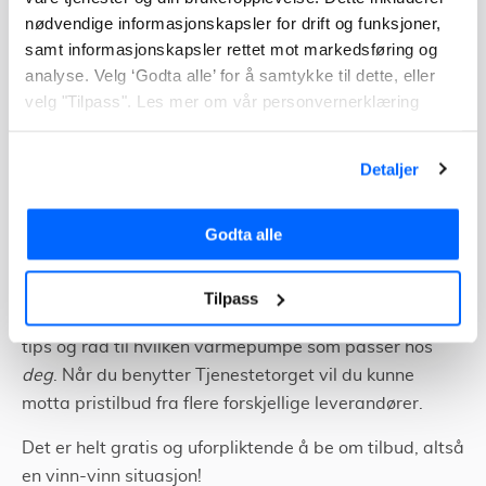
nødvendige informasjonskapsler for drift og funksjoner,
være en utfordring i områder med dårlig dekning.
samt informasjonskapsler rettet mot markedsføring og
Finn tilbud via Tjenestetorget
analyse. Velg ‘Godta alle’ for å samtykke til dette, eller
velg "Tilpass". Les mer om vår personvernerklæring
Hvis du ønsker å kjøpe varmepumpen selv må du
likevel leie en F-gass sertifisert montør til å montere
Detaljer
varmepumpen din.
Godta alle
På Tjenestetorget finner du fagpersoner som kan
hjelpe deg med varmepumpe installasjonen. Har du
ikke bestemt deg for hvilken varmepumpe du ønsker,
Tilpass
kan du få hjelp til dette. Be om gratis befaring og få
tips og råd til hvilken varmepumpe som passer hos
deg
. Når du benytter Tjenestetorget vil du kunne
motta pristilbud fra flere forskjellige leverandører.
Det er helt gratis og uforpliktende å be om tilbud, altså
en vinn-vinn situasjon!