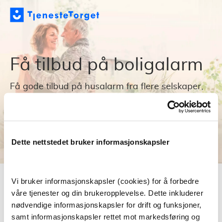
Få tilbud på boligalarm
Få gode tilbud på husalarm fra flere selskaper,
med ett enkelt skjema. Hele prosessen tar bare
noen få minutter – og du sammenligner og
velger det tilbudet som gir deg aller mest for
pengene.
Dette nettstedet bruker informasjonskapsler
Tjenesten leveres i samarbeid med ABC Startsiden.
Vi bruker informasjonskapsler (cookies) for å forbedre
Fyll ut skjemaet på bare 3
våre tjenester og din brukeropplevelse. Dette inkluderer
minutter!
nødvendige informasjonskapsler for drift og funksjoner,
Tjenesten er helt gratis og uforpliktende.
samt informasjonskapsler rettet mot markedsføring og
Hvor ønsker du alarm?