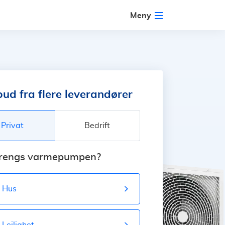
Meny
bud fra flere leverandører
Privat
Bedrift
trengs varmepumpen?
Hus
Leilighet