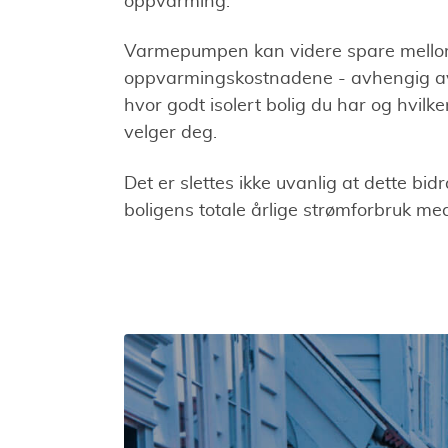
oppvarming.
Varmepumpen kan videre spare mell
oppvarmingskostnadene - avhengig av 
hvor godt isolert bolig du har og hvi
velger deg.
Det er slettes ikke uvanlig at dette bidr
boligens totale årlige strømforbruk me