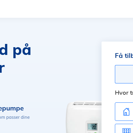
ud
på
Få til
r
Hvor 
mepumpe
som passer dine