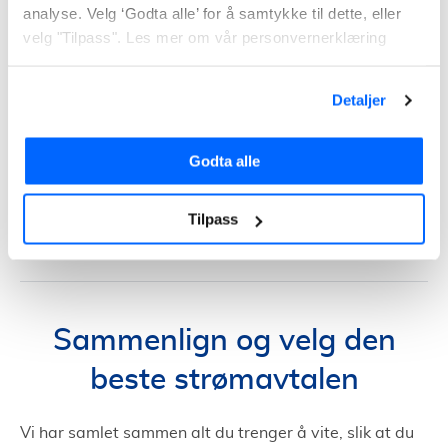
analyse. Velg ‘Godta alle’ for å samtykke til dette, eller
INNHOLDSFORTEGNELSE
velg "Tilpass". Les mer om vår personvernerklæring
Hvordan settes prisen på strømmen?
Etter kraftbørsen Nord Pool
Detaljer
Billigere strøm med eller uten bindingstid?
Nettleie kommer du ikke unna
Godta alle
Hvilken strømavtale bør du velge?
Tilpass
Hvordan velge strømleverandør?
Vis mer
Hvor billig strøm har du?
Sjekk om du kan få billigere strøm
Sammenlign og velg den
beste strømavtalen
Vi har samlet sammen alt du trenger å vite, slik at du