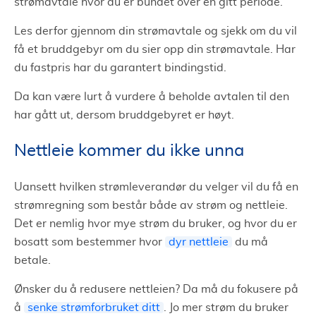
strømavtale hvor du er bundet over en gitt periode.
Les derfor gjennom din strømavtale og sjekk om du vil
få et bruddgebyr om du sier opp din strømavtale. Har
du fastpris har du garantert bindingstid.
Da kan være lurt å vurdere å beholde avtalen til den
har gått ut, dersom bruddgebyret er høyt.
Nettleie kommer du ikke unna
Uansett hvilken strømleverandør du velger vil du få en
strømregning som består både av strøm og nettleie.
Det er nemlig hvor mye strøm du bruker, og hvor du er
bosatt som bestemmer hvor
dyr nettleie
du må
betale.
Ønsker du å redusere nettleien? Da må du fokusere på
å
senke strømforbruket ditt
. Jo mer strøm du bruker