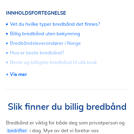
INNHOLDSFORTEGNELSE
Vet du hvilke typer bredbånd det finnes?
Billig bredbånd uten bekymring
Bredbåndsleverandører i Norge
Hva er beste bredbånd?
Beste og billigste bredbånd til ulik bruk
Hvor raskt bredbånd har du?
Vis mer
Billigste bredbånd mobilt – internett på farten
Sammenlign og finn billigere bredbånd
Slik finner du billig bredbånd
Bredbånd er viktig for både deg som privatperson og
bedrifter
i dag. Mye av det vi foretar oss