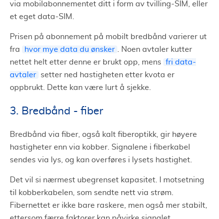
via mobilabonnementet ditt i form av tvilling-SIM, eller
et eget data-SIM.
Prisen på abonnement på mobilt bredbånd varierer ut
fra
hvor mye data du ønsker
. Noen avtaler kutter
nettet helt etter denne er brukt opp, mens
fri data-
avtaler
setter ned hastigheten etter kvota er
oppbrukt. Dette kan være lurt å sjekke.
3. Bredbånd - fiber
Bredbånd via fiber, også kalt fiberoptikk, gir høyere
hastigheter enn via kobber. Signalene i fiberkabel
sendes via lys, og kan overføres i lysets hastighet.
Det vil si nærmest ubegrenset kapasitet. I motsetning
til kobberkabelen, som sendte nett via strøm.
Fibernettet er ikke bare raskere, men også mer stabilt,
ettersom færre faktorer kan påvirke signalet.