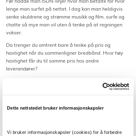
Før hadde man ISDN-linjer hvor man betalte for hvor
lenge man surfet på nettet. I dag kan man heldigvis
senke skuldrene og strømme musikk og film, surfe og
chatte så mye man vil uten å tenke på at regningen
vokser.
Da trenger du omtrent bare å tenke på pris og
hastighet når du sammenligner bredbånd. Hvor høy
hastighet får du til samme pris hos andre
leverandører?
Før var det også vanskeligere å vite hvilke
leverandører som kunne levere nett til ditt nettopp ditt
hjem. Ettersom man var avhengig av at det var gravd
kabel frem til boligen din.
Dette nettstedet bruker informasjonskapsler
Med inntog av mobilt bredbånd og trådløst bredbånd,
har det blitt lettere å velge leverandører. Derfor kan
Vi bruker informasjonskapsler (cookies) for å forbedre
man også si at konkurransen tilspisser seg.