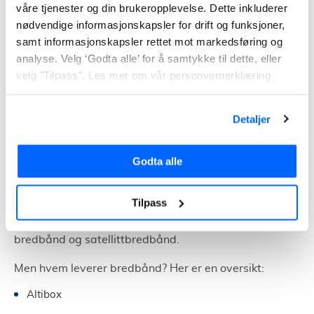
våre tjenester og din brukeropplevelse. Dette inkluderer
Fyller du ut vårt skjema på toppen av siden her, får du
nødvendige informasjonskapsler for drift og funksjoner,
kontakt med flere leverandører av bredbånd. Da kan
samt informasjonskapsler rettet mot markedsføring og
analyse. Velg ‘Godta alle’ for å samtykke til dette, eller
du sammenligne hastigheter og priser enkelt. Med
velg "Tilpass". Les mer om vår personvernerklæring
oversikt over markedet, kan du gjøre et kvalifisert
valg.
Detaljer
Bredbåndsleverandører i Norge
Godta alle
Internettleverandørene i Norge er både regionale og
landsdekkende. Disse tilbyr ulike typer bredbånd, slik
Tilpass
som fibernett med enorm netthastighet. Mens andre
heller fokuserer på å tilby fleksibilitet gjennom mobilt
bredbånd og satellittbredbånd.
Men hvem leverer bredbånd? Her er en oversikt:
Altibox