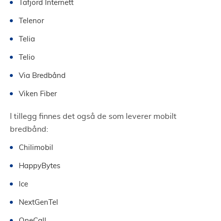
Tafjord Internett
Telenor
Telia
Telio
Via Bredbånd
Viken Fiber
I tillegg finnes det også de som leverer mobilt
bredbånd:
Chilimobil
HappyBytes
Ice
NextGenTel
OneCall