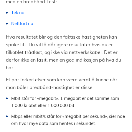
med en bredbånd-test:
Tek.no
Nettfart.no
Hva resultatet blir og den faktiske hastigheten kan
sprike litt. Du vil få dårligere resultater hvis du er
tilkoblet trådløst, og ikke via nettverkskabel. Det er
derfor ikke en fasit, men en god indikasjon på hva du
har.
Et par forkortelser som kan være verdt å kunne når
man båler bredbånd-hastighet er disse:
Mbit står for «megabit». 1 megabit er det samme som
1.000 kilobit eller 1.000.000 bit.
Mbps eller mbit/s står for «megabit per sekund», sier noe
om hvor mye data som hentes i sekundet.