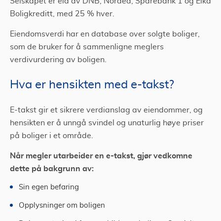
Selskapet er eid av DNB, Nordea, Sparebank 1 og Eika
Boligkreditt, med 25 % hver.
Eiendomsverdi har en database over solgte boliger,
som de bruker for å sammenligne meglers
verdivurdering av boligen.
Hva er hensikten med e-takst?
E-takst gir et sikrere verdianslag av eiendommer, og
hensikten er å unngå svindel og unaturlig høye priser
på boliger i et område.
Når megler utarbeider en e-takst, gjør vedkomne
dette på bakgrunn av:
Sin egen befaring
Opplysninger om boligen